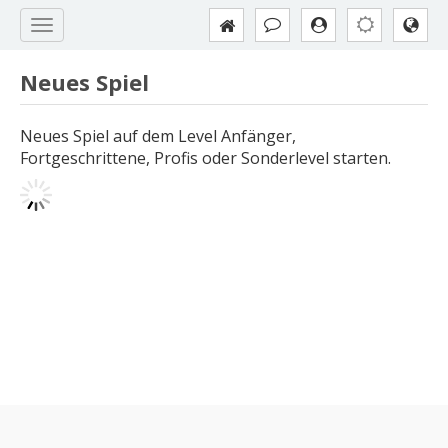
Neues Spiel
Neues Spiel auf dem Level Anfänger,
Fortgeschrittene, Profis oder Sonderlevel starten.