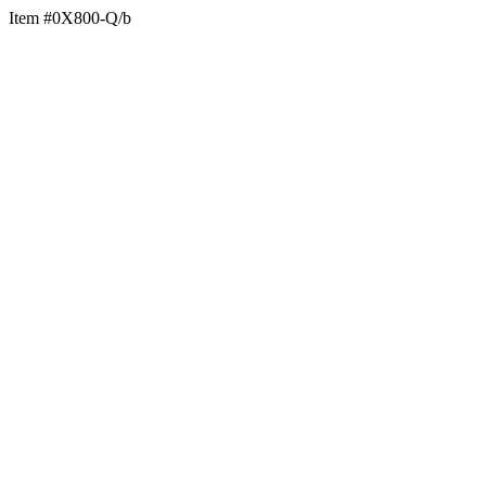
Item #0X800-Q/b