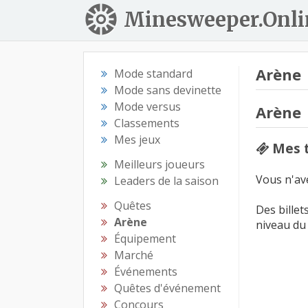
Minesweeper.Onli
Arène
Mode standard
Mode sans devinette
Mode versus
Arène
Classements
Mes jeux
Mes t
Meilleurs joueurs
Vous n'ave
Leaders de la saison
Quêtes
Des billet
Arène
niveau du 
Équipement
Marché
Événements
Quêtes d'événement
Concours