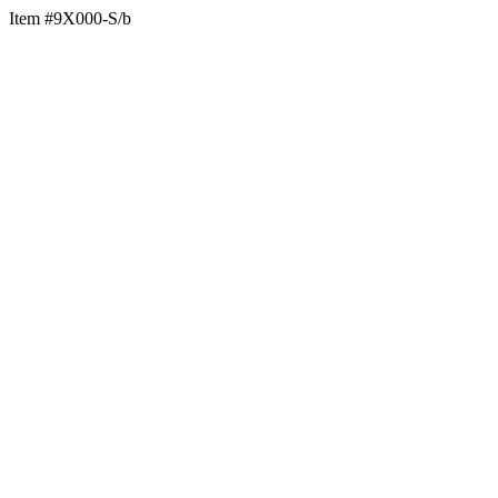
Item #9X000-S/b