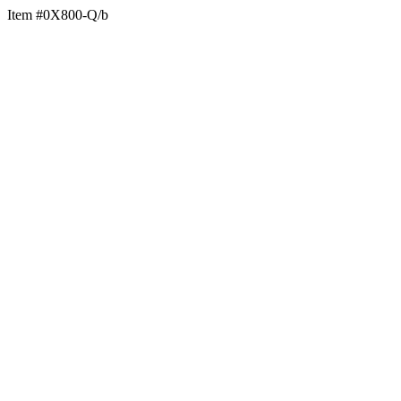
Item #0X800-Q/b