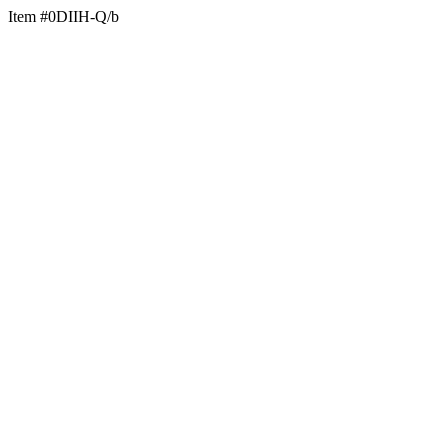
Item #0DIIH-Q/b