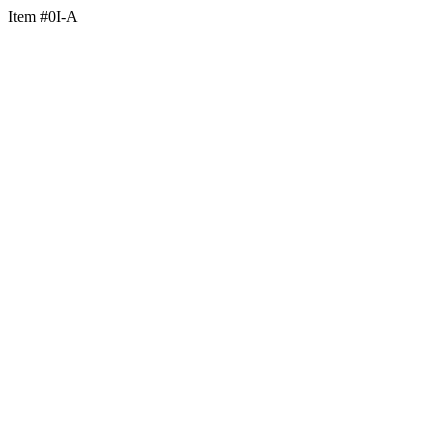
Item #0I-A