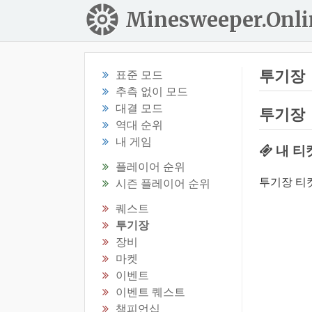
Minesweeper.Onli
투기장
표준 모드
추측 없이 모드
대결 모드
투기장
역대 순위
내 게임
내 티
플레이어 순위
투기장 티
시즌 플레이어 순위
퀘스트
투기장
장비
마켓
이벤트
이벤트 퀘스트
챔피언십