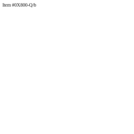
Item #0X800-Q/b