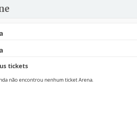
ne
a
a
s tickets
inda não encontrou nenhum ticket Arena.