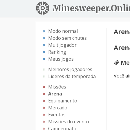
Minesweeper.Onli
Aren
Modo normal
Modo sem chutes
Multijogador
Aren
Ranking
Meus jogos
Meu
Melhores jogadores
Você a
Líderes da temporada
Missões
Arena
Equipamento
Mercado
Eventos
Missões do evento
Campeonato