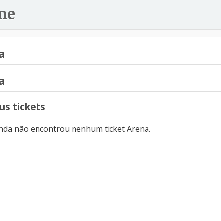
ne
a
a
s tickets
inda não encontrou nenhum ticket Arena.