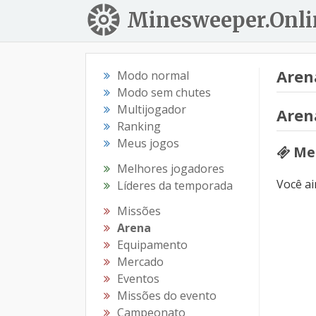
Minesweeper.Onli
Aren
Modo normal
Modo sem chutes
Multijogador
Aren
Ranking
Meus jogos
Meu
Melhores jogadores
Você a
Líderes da temporada
Missões
Arena
Equipamento
Mercado
Eventos
Missões do evento
Campeonato