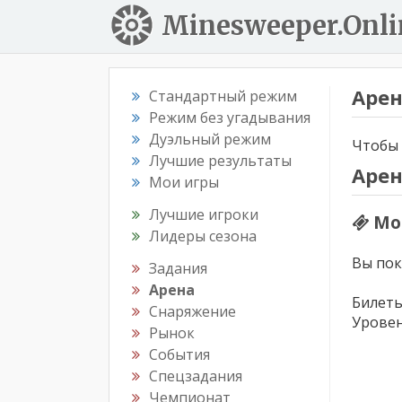
Minesweeper.Onli
Аре
Стандартный режим
Режим без угадывания
Дуэльный режим
Чтобы 
Лучшие результаты
Аре
Мои игры
Лучшие игроки
Мо
Лидеры сезона
Вы пок
Задания
Арена
Билеты
Снаряжение
Уровен
Рынок
События
Спецзадания
Чемпионат