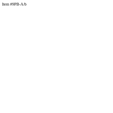
Item #9PB-A/b