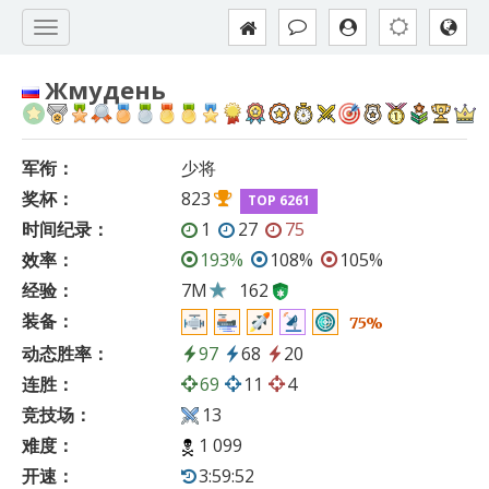
Жмудень
军衔：
少将
奖杯：
823
TOP 6261
时间纪录：
1
27
75
效率：
193%
108%
105%
经验：
7M
162
装备：
75%
动态胜率：
97
68
20
连胜：
69
11
4
竞技场：
13
难度：
1 099
开速：
3:59:52