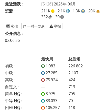
最近活跃：
[S126]
2026年 06月
资源：
211K
2.1K
1.3K
20K
332
39
私信
一对一交易
举报
公开信息：
02.06.26
最快局
总胜场
初级
：
1.083
226 802
中级
：
27.285
2 107
高级
：
75.924
424
自定义
：
—
713
简单
NG
：
3.975
705
中等
NG
：
33.033
70
困难
NG
：
105.257
118