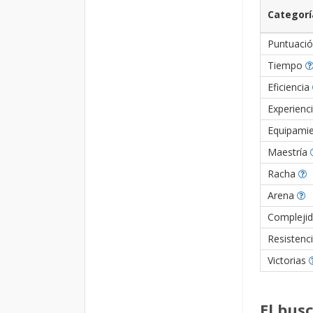
Categorí
Puntuaci
Tiempo
Eficiencia
Experienc
Equipami
Maestría
Racha
Arena
Compleji
Resistenc
Victorias
El bus