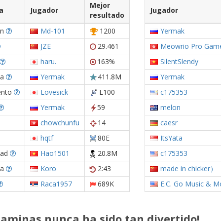
Mejor
a
Jugador
Jugador
resultado
ón
Md-101
1200
Yermak
JZE
29.461
Meowrio Pro Game
haru.
163%
SilentSlendy
ia
Yermak
411.8M
Yermak
ento
Lovesick
L100
c175353
Yermak
59
melon
chowchunfu
14
caesr
hqtf
80E
ItsYata
dad
Hao1501
20.8M
c175353
ia
Koro
2:43
made in chicker）
Raca1957
689K
E.C. Go Music & M
caminas nunca ha sido tan divertido!