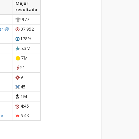
Mejor
resultado
977
r 😼
37.952
178%
5.3M
7M
51
9
45
1M
4:45
or
5.4K