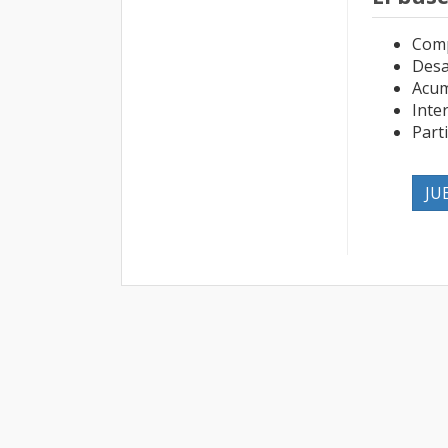
Com
Desa
Acum
Inte
Part
JU