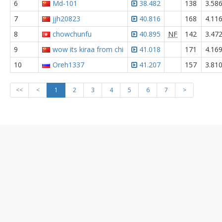
6
Md-101
38.482
138
3.58
7
jjh20823
40.816
168
4.11
8
chowchunfu
40.895
NF
142
3.47
9
wow its kiraa from china
41.018
171
4.16
10
Oreh1337
41.207
157
3.81
<<
<
1
2
3
4
5
6
7
>