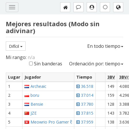
Mejores resultados (Modo sin
adivinar)
En todo tiempo
Difícil
Mi rango:
n/a
Sin banderas
Ordenación por: tiempo
Lugar
Jugador
Tiempo
3BV
3BV/
1
Archeaic
36.518
149
4.08
2
boru
37.014
159
4.29
3
Bensie
37.780
128
3.38
4
JZE
37.815
143
3.78
5
Meowrio Pro Gamer 😼
37.959
138
3.63