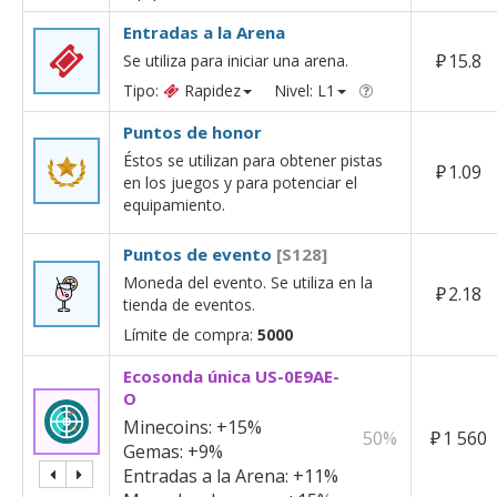
Entradas a la Arena
₽
15.8
Se utiliza para iniciar una arena.
Tipo:
Rapidez
Nivel: L1
Puntos de honor
Éstos se utilizan para obtener pistas
₽
1.09
en los juegos y para potenciar el
equipamiento.
Puntos de evento
[S128]
Moneda del evento. Se utiliza en la
₽
2.18
tienda de eventos.
Límite de compra:
5000
Ecosonda única US-0E9AE-
O
Minecoins:
+15%
50%
₽
1 560
Gemas:
+9%
Entradas a la Arena:
+11%