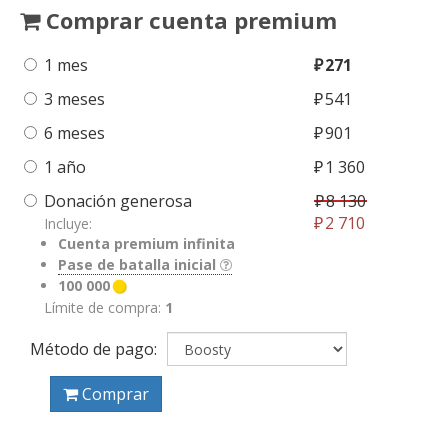
Comprar cuenta premium
1 mes
₽
271
3 meses
₽
541
6 meses
₽
901
1 año
₽
1 360
Donación generosa
₽
8 130
₽
2 710
Incluye:
Cuenta premium infinita
Pase de batalla inicial
100 000
Límite de compra:
1
Método de pago:
Comprar