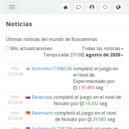
Noticias
Últimas noticias del mundo de Buscaminas
Mis actualizaciones
Todas las noticias
Temporada:
[S128]
agosto de 2026
Hoy
Anónimo17346540
completó el juego en
15:23:29
el nivel de
Experimentado
por
135.493
seg
Hoy
Вячеслав
completó el juego en el nivel de
15:23:29
Novato
por
14.332
seg
Hoy
Ratemann
completó el juego en el nivel
15:23:29
de
Novato
por
29.583
seg
Hoy
Anónimo55718738
completó el juego en