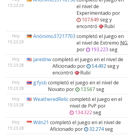
15:23:29
el nivel de
Experimentado
por
107.649
seg y
encontró
Rubí
Hoy
Anónimo37217703
completó el juego en
15:23:29
el nivel de
Extremo
NG
por
193.223
seg
Hoy
jarednw
completó el juego en el nivel de
15:23:28
Aficionado
por
54.492
seg y
encontró
Rubí
Hoy
g.fysb
completó el juego en el nivel de
15:23:28
Novato
por
13.567
seg
Hoy
WeatheredRelic
completó el juego en el
15:23:28
nivel de
PvP
por
134.322
seg
Hoy
Wdn21
completó el juego en el nivel de
15:23:28
Aficionado
por
32.274
seg