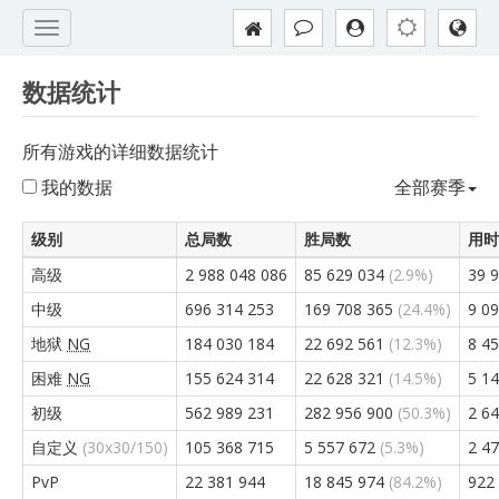
数据统计
所有游戏的详细数据统计
我的数据
全部赛季
级别
总局数
胜局数
用时
高级
2 988 048 086
85 629 034
(2.9%)
39 
中级
696 314 253
169 708 365
(24.4%)
9 0
地狱
NG
184 030 184
22 692 561
(12.3%)
8 4
困难
NG
155 624 314
22 628 321
(14.5%)
5 1
初级
562 989 231
282 956 900
(50.3%)
2 6
自定义
(30x30/150)
105 368 715
5 557 672
(5.3%)
2 4
PvP
22 381 944
18 845 974
(84.2%)
922