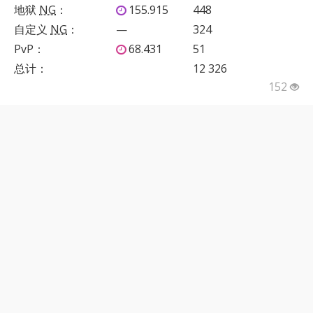
地狱
NG
：
155.915
448
自定义
NG
：
—
324
PvP
：
68.431
51
总计：
12 326
152