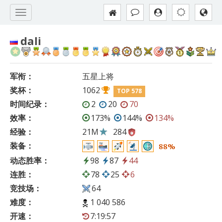
dali
军衔：
五星上将
奖杯：
1062
TOP 578
时间纪录：
2
20
70
效率：
173%
144%
134%
经验：
21M
284
装备：
88%
动态胜率：
98
87
44
连胜：
78
25
6
竞技场：
64
难度：
1 040 586
开速：
7:19:57