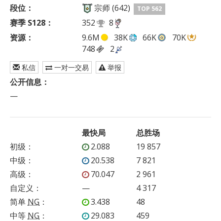
段位：
宗师 (642)
TOP 562
赛季 S128：
352
8
资源：
9.6M
38K
66K
70K
748
2
私信
一对一交易
举报
公开信息：
—
最快局
总胜场
初级
：
2.088
19 857
中级
：
20.538
7 821
高级
：
70.047
2 961
自定义
：
—
4 317
简单
NG
：
3.438
48
中等
NG
：
29.083
459