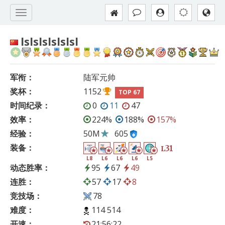
lslslslslslsl
军衔：
陆军元帅
奖杯：
1152
TOP 67
时间纪录：
0
11
47
效率：
224%
188%
157%
经验：
50M
605
装备：
31
L
L8
L6
L6
L6
L5
动态胜率：
95
67
49
连胜：
57
17
8
竞技场：
78
难度：
114 514
开速：
21:56:22