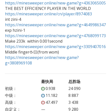
https://minesweeper.online/new-game?g=4363065005
https://minesweeper.online/cn/player/8974083
https://minesweeper.online/new-game?g=4649986347
https://minesweeper.online/new-game?g=4768099173
https://minesweeper.online/new-game?g=3309407016
https://minesweeper.online/new-game?
g=3808969108
最快局
总胜场
初级
：
0.938
24 090
中级
：
11.182
8 887
高级
：
47.497
3 438
自定义
：
—
9 280