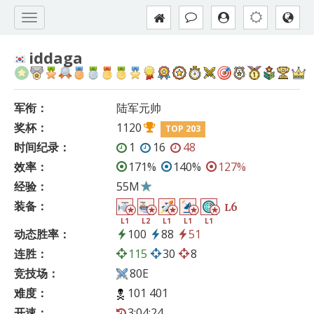
iddaga
军衔：
陆军元帅
奖杯：
1120
TOP 203
时间纪录：
1
16
48
效率：
171%
140%
127%
经验：
55M
装备：
6
L
L1
L2
L1
L1
L1
动态胜率：
100
88
51
连胜：
115
30
8
竞技场：
80E
难度：
101 401
开速：
3:04:24