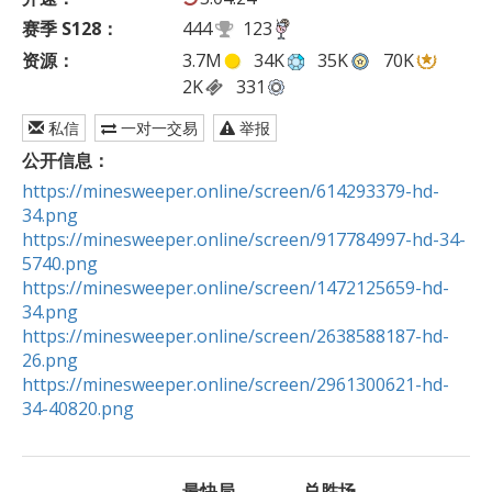
赛季 S128：
444
123
资源：
3.7M
34K
35K
70K
2K
331
私信
一对一交易
举报
公开信息：
https://minesweeper.online/screen/614293379-hd-
34.png
https://minesweeper.online/screen/917784997-hd-34-
5740.png
https://minesweeper.online/screen/1472125659-hd-
34.png
https://minesweeper.online/screen/2638588187-hd-
26.png
https://minesweeper.online/screen/2961300621-hd-
34-40820.png
最快局
总胜场