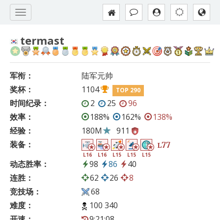
termast
军衔：
陆军元帅
奖杯：
1104
TOP 290
时间纪录：
2
25
96
效率：
188%
162%
138%
经验：
180M
911
装备：
77
L
L16
L16
L15
L15
L15
动态胜率：
98
86
40
连胜：
62
26
8
竞技场：
68
难度：
100 340
开速：
9:21:08