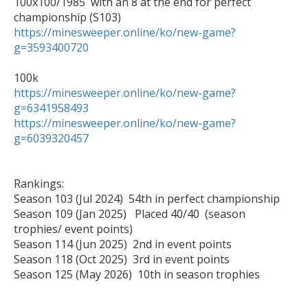
100x100/1985  with an 8 at the end for perfect 
https://minesweeper.online/ko/new-game?
g=3593400720
https://minesweeper.online/ko/new-game?
g=6341958493
https://minesweeper.online/ko/new-game?
g=6039320457
Rankings:

Season 103 (Jul 2024)  54th in perfect championship

Season 109 (Jan 2025)   Placed 40/40  (season 
trophies/ event points) 

Season 114 (Jun 2025)  2nd in event points

Season 118 (Oct 2025)  3rd in event points

Season 125 (May 2026)  10th in season trophies
