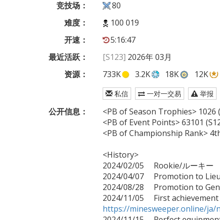
竞技场：
80
难度：
100 019
开速：
5:16:47
最近活跃：
[S123]
2026年 03月
资源：
733K
3.2K
18K
12K
私信
一对一交易
举报
公开信息：
<PB of Season Trophies> 1026 (S
<PB of Event Points> 63101 (S120
<PB of Championship Rank> 4th (
<History>

2024/02/05     Rookie/ルーキー

2024/04/07     Promotion to Li
2024/08/28     Promotion to Ge
https://minesweeper.online/j

2024/11/15     Perfect equipment