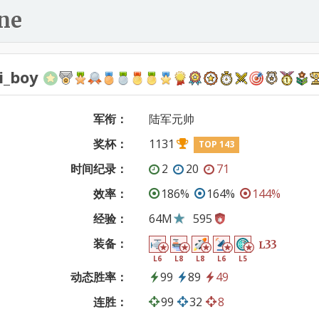
ne
i_boy
军衔：
陆军元帅
奖杯：
1131
TOP 143
时间纪录：
2
20
71
效率：
186%
164%
144%
经验：
64M
595
装备：
33
L
L6
L8
L8
L6
L5
动态胜率：
99
89
49
连胜：
99
32
8