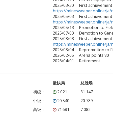
https://minesweeper.online/j
https://minesweeper.online/j

2025/05/13     Promotion to F
2025/07/03     Demotion to Gen
https://minesweeper.online/j

2025/08/04     Repromotion to
2026/02/05     Arena points 80

2026/04/01     Retirement
最快局
总胜场
初级
：
2.021
31 147
中级
：
20.540
20 789
高级
：
71.681
7 082