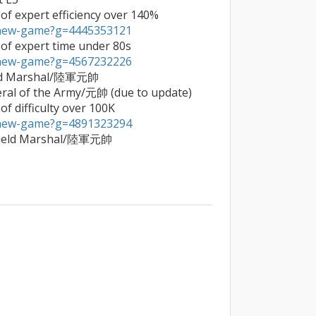
2025/03/30     First achievement of expert efficiency over 140% 
a/new-game?g=4445353121

2025/05/03     First achievement of expert time under 80s 
a/new-game?g=4567232226
ield Marshal/陸軍元帥

eral of the Army/元帥 (due to update)

2025/08/03     First achievement of difficulty over 100K 
a/new-game?g=4891323294
 Field Marshal/陸軍元帥
