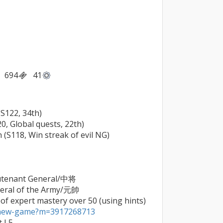
694
41
122, 34th)

, Global quests, 22th)

S118, Win streak of evil NG)

eutenant General/中将

neral of the Army/元帥

2024/11/05     First achievement of expert mastery over 50 (using hints) 
a/new-game?m=3917268713
 L5
