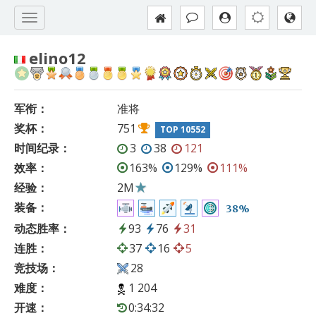
elino12
军衔：
准将
奖杯：
751
TOP 10552
时间纪录：
3
38
121
效率：
163%
129%
111%
经验：
2M
装备：
38%
动态胜率：
93
76
31
连胜：
37
16
5
竞技场：
28
难度：
1 204
开速：
0:34:32