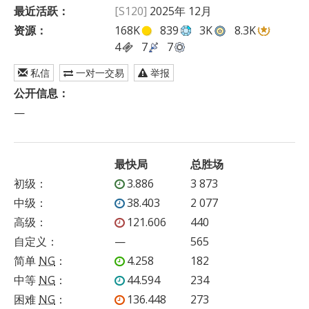
最近活跃：
[S120]
2025年 12月
资源：
168K
839
3K
8.3K
4
7
7
私信
一对一交易
举报
公开信息：
—
最快局
总胜场
初级
：
3.886
3 873
中级
：
38.403
2 077
高级
：
121.606
440
自定义
：
—
565
简单
NG
：
4.258
182
中等
NG
：
44.594
234
困难
NG
：
136.448
273