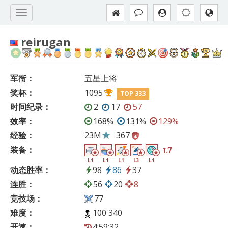
reirugan
军衔：
五星上将
奖杯：
1095
TOP 333
时间纪录：
2
17
57
效率：
168%
131%
129%
经验：
23M
367
装备：
7
L
L1
L1
L1
L3
L1
动态胜率：
98
86
37
连胜：
56
20
8
竞技场：
77
难度：
100 340
开速：
4:59:32