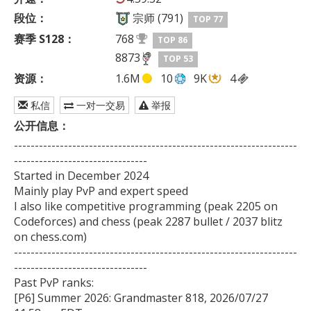
段位：
宗师 (791)
TOP 77
赛季 S128：
768
TOP 86
8873
TOP 53
资源：
1.6M
10
9K
4
私信
一对一交易
举报
公开信息：
--------------------------------------------------------------------
--------------------------------

Started in December 2024

Mainly play PvP and expert speed

I also like competitive programming (peak 2205 on 
Codeforces) and chess (peak 2287 bullet / 2037 blitz 
on chess.com)

--------------------------------------------------------------------
--------------------------------

Past PvP ranks:

[P6] Summer 2026: Grandmaster 818, 2026/07/27 