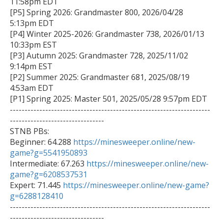
11:58pm EDT

[P5] Spring 2026: Grandmaster 800, 2026/04/28 
5:13pm EDT

[P4] Winter 2025-2026: Grandmaster 738, 2026/01/13 
10:33pm EST

[P3] Autumn 2025: Grandmaster 728, 2025/11/02 
9:14pm EST

[P2] Summer 2025: Grandmaster 681, 2025/08/19 
4:53am EDT

[P1] Spring 2025: Master 501, 2025/05/28 9:57pm EDT

--------------------------------------------------------------------
--------------------------------

STNB PBs:

Beginner: 64.288 
https://minesweeper.online/new-
game?g=5541950893

Intermediate: 67.263 
https://minesweeper.online/new-
game?g=6208537531

Expert: 71.445 
https://minesweeper.online/new-game?
g=6288128410

--------------------------------------------------------------------
--------------------------------
