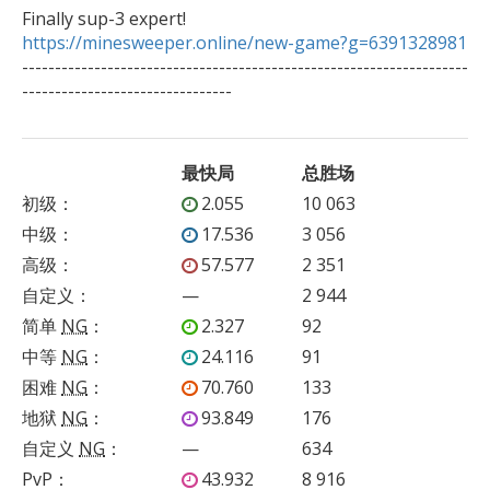
https://minesweeper.online/new-game?g=6391328981

--------------------------------------------------------------------
--------------------------------   
最快局
总胜场
初级
：
2.055
10 063
中级
：
17.536
3 056
高级
：
57.577
2 351
自定义
：
—
2 944
简单
NG
：
2.327
92
中等
NG
：
24.116
91
困难
NG
：
70.760
133
地狱
NG
：
93.849
176
自定义
NG
：
—
634
PvP
：
43.932
8 916