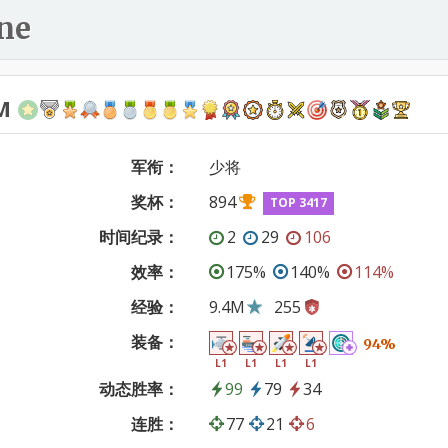
ne
M
军衔：
少将
奖杯：
894
TOP 3417
时间纪录：
2
29
106
效率：
175%
140%
114%
经验：
9.4M
255
装备：
94%
L1
L1
L1
L1
动态胜率：
99
79
34
连胜：
77
21
6