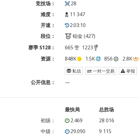
竞技场：
28
难度：
11 347
开速：
2:03:10
段位：
铂金 (427)
赛季 S128：
665
1223
资源：
848K
1.5K
856
2.8K
私信
一对一交易
举报
公开信息：
—
最快局
总胜场
初级
：
2.469
28 016
中级
：
29.090
9 115