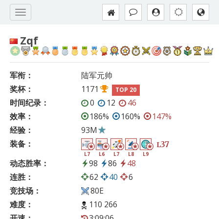
Zqf
军衔：
陆军元帅
奖杯：
1171
TOP 20
时间纪录：
0
12
46
效率：
186%
160%
147%
经验：
93M
装备：
37
L
L7
L6
L7
L8
L9
动态胜率：
98
86
48
连胜：
62
40
6
竞技场：
80E
难度：
110 266
开速：
3:09:06