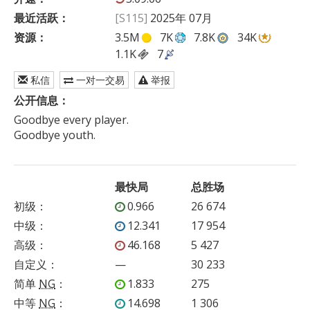
最近活跃：
[S115]
2025年 07月
资源：
3.5M
7K
7.8K
34K
1.1K
7
私信
一对一交易
举报
公开信息：
Goodbye every player.

Goodbye youth.
最快局
总胜场
初级
：
0.966
26 674
中级
：
12.341
17 954
高级
：
46.168
5 427
自定义
：
—
30 233
简单
NG
：
1.833
275
中等
NG
：
14.698
1 306