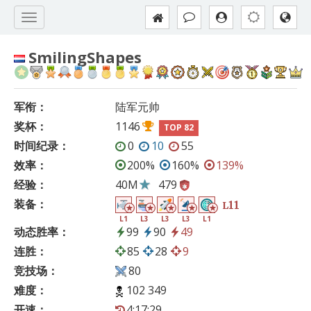
SmilingShapes
军衔：
陆军元帅
奖杯：
1146
TOP 82
时间纪录：
0
10
55
效率：
200%
160%
139%
经验：
40M
479
装备：
11
L
L1
L3
L3
L3
L1
动态胜率：
99
90
49
连胜：
85
28
9
竞技场：
80
难度：
102 349
开速：
4:17:29