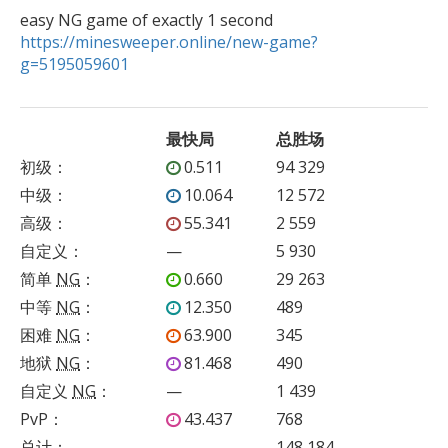
https://minesweeper.online/new-game?
g=5195059601
最快局
总胜场
初级
：
0.511
94 329
中级
：
10.064
12 572
高级
：
55.341
2 559
自定义
：
—
5 930
简单
NG
：
0.660
29 263
中等
NG
：
12.350
489
困难
NG
：
63.900
345
地狱
NG
：
81.468
490
自定义
NG
：
—
1 439
PvP
：
43.437
768
总计：
148 184