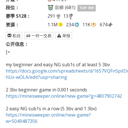
段位：
宗师 (681)
TOP 359
赛季 S128：
291
13
资源：
1.1M
234
11K
674
私信
一对一交易
举报
公开信息：
[=

https://docs.google.com/spreadsheets/d/1657VQFn5p
hUx-wOLA/edit?usp=sharing
https://minesweeper.online/new-game?g=4807902742
https://minesweeper.online/new-game?
w=5049487356