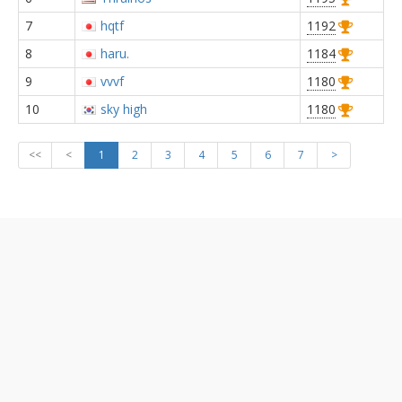
7
hqtf
1192
8
haru.
1184
9
vvvf
1180
10
sky high
1180
<<
<
1
2
3
4
5
6
7
>