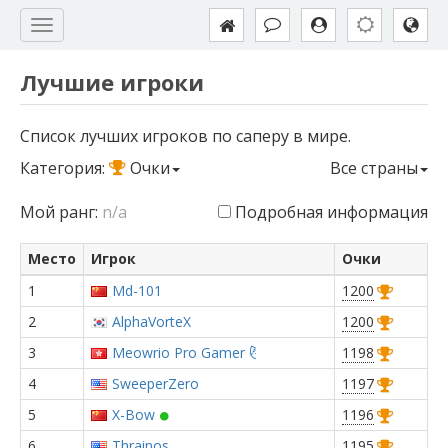
Лучшие игроки
Список лучших игроков по саперу в мире.
Категория:
Очки
Все страны
Мой ранг:
n/a
Подробная информация
Место
Игрок
Очки
1
Md-101
1200
2
AlphaVorteX
1200
3
Meowrio Pro Gamer 😼
1198
4
SweeperZero
1197
5
X-Bow
1196
6
Thrainos
1195