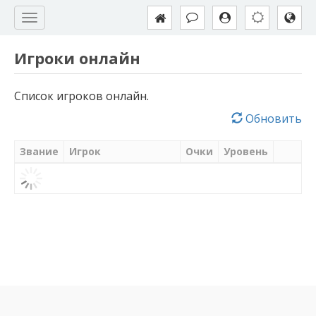
Игроки онлайн
Список игроков онлайн.
Обновить
Звание
Игрок
Очки
Уровень