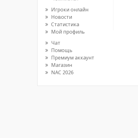
Игроки онлайн
Новости
Статистика
Мой профиль
Чат
Помощь
Премиум аккаунт
Магазин
NAC 2026