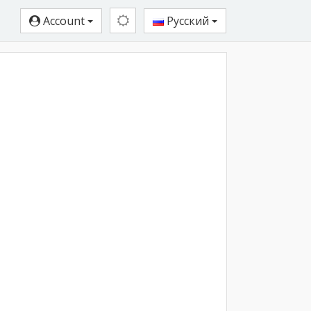
Account
Русский