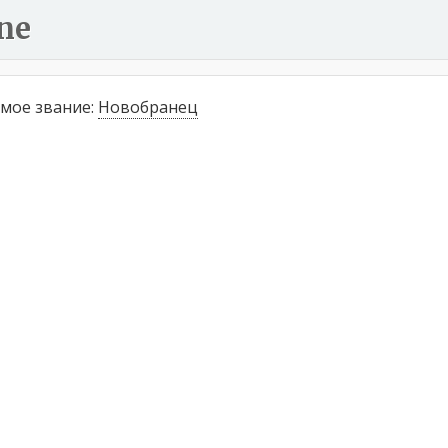
ne
мое звание:
Новобранец