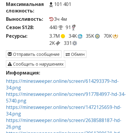
Максимальная
101 401
сложность:
Выносливость:
3ч 4м
Сезон S128:
440
91
Ресурсы:
3.7M
34K
35K
70K
2K
331
Отправить сообщение
Обмен
Сообщить о нарушениях
Информация:
https://minesweeper.online/screen/614293379-hd-
34.png
https://minesweeper.online/screen/917784997-hd-34-
5740.png
https://minesweeper.online/screen/1472125659-hd-
34.png
https://minesweeper.online/screen/2638588187-hd-
26.png