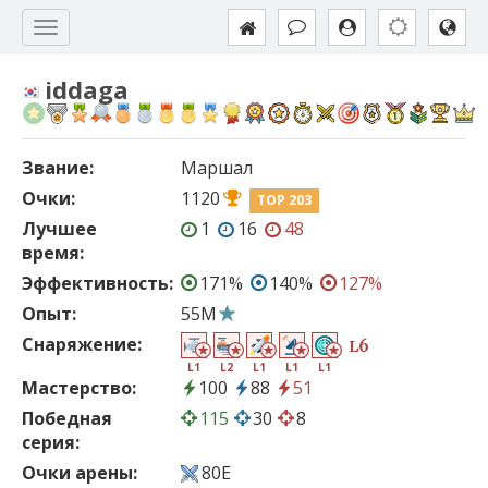
iddaga
Звание:
Маршал
Очки:
1120
TOP 203
Лучшее
1
16
48
время:
Эффективность:
171%
140%
127%
Опыт:
55M
Снаряжение:
6
L
L1
L2
L1
L1
L1
Мастерство:
100
88
51
Победная
115
30
8
серия:
Очки арены:
80E