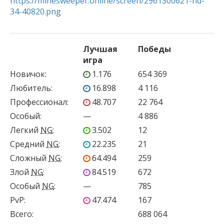
https://minesweeper.online/screen/2961300621-hd-
34-40820.png
Лучшая
Победы
игра
Новичок
:
1.176
654 369
Любитель
:
16.898
4 116
Профессионал
:
48.707
22 764
Особый
:
—
4 886
Легкий
NG
:
3.502
12
Средний
NG
:
22.235
21
Сложный
NG
:
64.494
259
Злой
NG
:
84.519
672
Особый
NG
:
—
785
PvP
:
47.474
167
Всего:
688 064