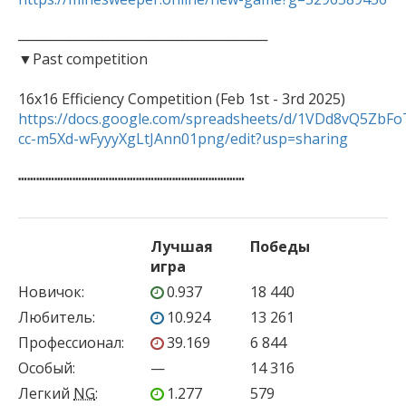
─────────────────────────

▼Past competition

https://docs.google.com/spreadsheets/d/1VDd8vQ5ZbFo
cc-m5Xd-wFyyyXgLtJAnn01png/edit?usp=sharing
┅┅┅┅┅┅┅┅┅┅┅┅┅┅┅┅┅┅┅┅┅┅┅┅┅
Лучшая
Победы
игра
Новичок
:
0.937
18 440
Любитель
:
10.924
13 261
Профессионал
:
39.169
6 844
Особый
:
—
14 316
Легкий
NG
:
1.277
579