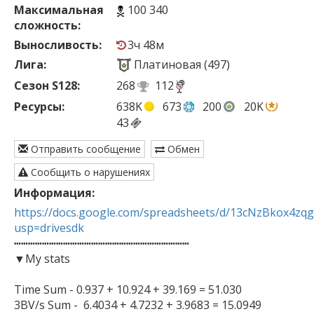
Максимальная
100 340
сложность:
Выносливость:
3ч 48м
Лига:
Платиновая (497)
Сезон S128:
268
112
Ресурсы:
638K
673
200
20K
43
Отправить сообщение
Обмен
Сообщить о нарушениях
Информация:
https://docs.google.com/spreadsheets/d/13cNzBkox4z
usp=drivesdk

┅┅┅┅┅┅┅┅┅┅┅┅┅┅┅┅┅┅┅┅┅┅┅┅┅

▼My stats

Time Sum - 0.937 + 10.924 + 39.169 = 51.030

3BV/s Sum -  6.4034 + 4.7232 + 3.9683 = 15.0949
