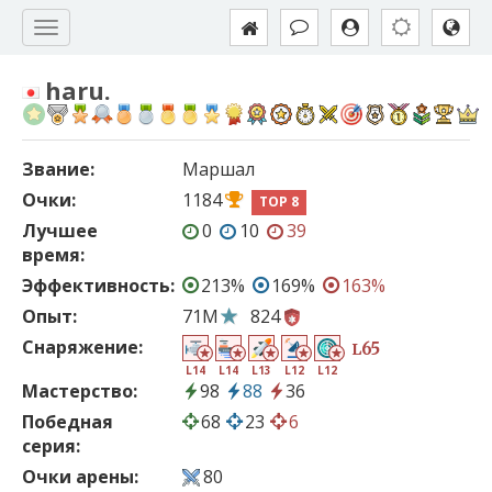
haru.
Звание:
Маршал
Очки:
1184
TOP 8
Лучшее
0
10
39
время:
Эффективность:
213%
169%
163%
Опыт:
71M
824
Снаряжение:
65
L
L14
L14
L13
L12
L12
Мастерство:
98
88
36
Победная
68
23
6
серия:
Очки арены:
80