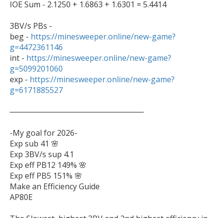
IOE Sum - 2.1250 + 1.6863 + 1.6301 = 5.4414

3BV/s PBs - 

beg - 
https://minesweeper.online/new-game?
g=4472361146

int - 
https://minesweeper.online/new-game?
g=5099201060

exp - 
https://minesweeper.online/new-game?
g=6171885527
─────────────────────────

-My goal for 2026-

Exp sub 41 🌸

Exp 3BV/s sup 4.1

Exp eff PB12 149% 🌸

Exp eff PB5 151% 🌸

Make an Efficiency Guide

AP80E
