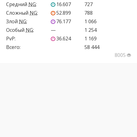
Средний
NG
:
16.607
727
Сложный
NG
:
52.899
788
Злой
NG
:
76.177
1 066
Особый
NG
:
—
1 254
PvP
:
36.624
1 169
Всего:
58 444
8005