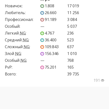
Новичок
:
1.808
17 019
Любитель
:
26.660
11 256
Профессионал
:
91.189
3 084
Особый
:
—
5 037
Легкий
NG
:
4.767
236
Средний
NG
:
36.400
523
Сложный
NG
:
109.843
637
Злой
NG
:
156.346
1 010
Особый
NG
:
—
768
PvP
:
75.201
165
Всего:
39 735
191