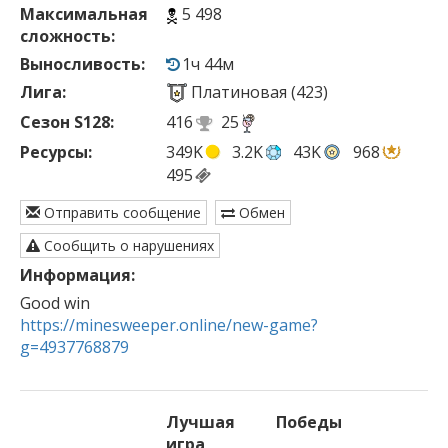
Максимальная
5 498
сложность:
Выносливость:
1ч 44м
Лига:
Платиновая (423)
Сезон S128:
416
25
Ресурсы:
349K
3.2K
43K
968
495
Отправить сообщение
Обмен
Сообщить о нарушениях
Информация:
https://minesweeper.online/new-game?
g=4937768879
Лучшая
Победы
игра