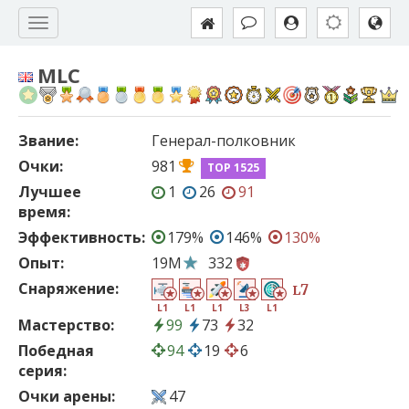
MLC
Звание:
Генерал-полковник
Очки:
981
TOP 1525
Лучшее
1
26
91
время:
Эффективность:
179%
146%
130%
Опыт:
19M
332
Снаряжение:
7
L
L1
L1
L1
L3
L1
Мастерство:
99
73
32
Победная
94
19
6
серия:
Очки арены:
47