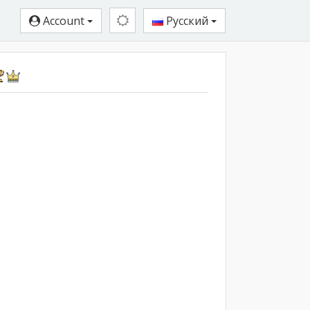
Account
Русский