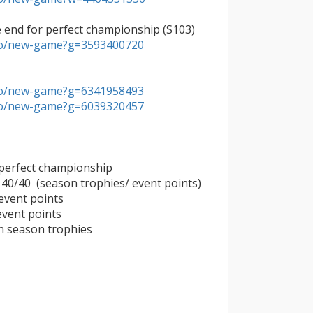
/ko/new-game?g=3593400720
/ko/new-game?g=6341958493
/ko/new-game?g=6039320457
 perfect championship

 40/40  (season trophies/ event points) 

event points

event points

n season trophies
