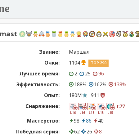
ne
rmast
Звание:
Маршал
Очки:
1104
TOP 290
Лучшее время:
2
25
96
Эффективность:
188%
162%
138%
Опыт:
180M
911
Снаряжение:
77
L
L16
L16
L15
L15
L15
Мастерство:
98
86
40
Победная серия:
62
26
8