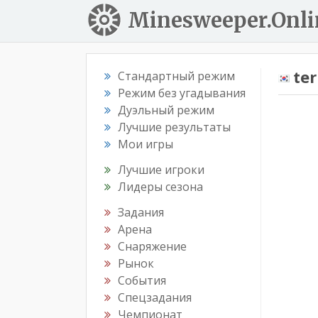
Minesweeper.Onli
te
Стандартный режим
Режим без угадывания
Дуэльный режим
Лучшие результаты
Мои игры
Лучшие игроки
Лидеры сезона
Задания
Арена
Снаряжение
Рынок
События
Спецзадания
Чемпионат