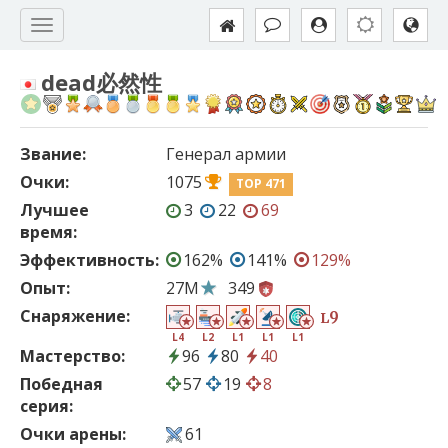
dead必然性
Звание:
Генерал армии
Очки:
1075
TOP 471
Лучшее
3
22
69
время:
Эффективность:
162%
141%
129%
Опыт:
27M
349
Снаряжение:
9
L
L4
L2
L1
L1
L1
Мастерство:
96
80
40
Победная
57
19
8
серия:
Очки арены:
61