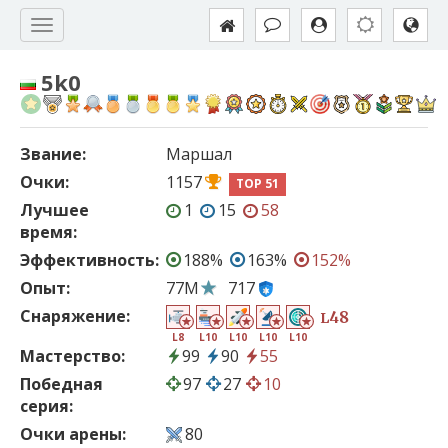
5k0
Звание:
Маршал
Очки:
1157
TOP 51
Лучшее
1
15
58
время:
Эффективность:
188%
163%
152%
Опыт:
77M
717
Снаряжение:
48
L
L8
L10
L10
L10
L10
Мастерство:
99
90
55
Победная
97
27
10
серия:
Очки арены:
80