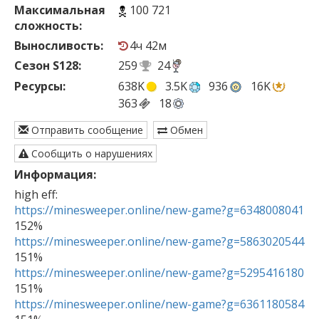
Максимальная
100 721
сложность:
Выносливость:
4ч 42м
Сезон S128:
259
24
Ресурсы:
638K
3.5K
936
16K
363
18
Отправить сообщение
Обмен
Сообщить о нарушениях
Информация:
https://minesweeper.online/new-game?g=6348008041
https://minesweeper.online/new-game?g=5863020544
https://minesweeper.online/new-game?g=5295416180
https://minesweeper.online/new-game?g=6361180584