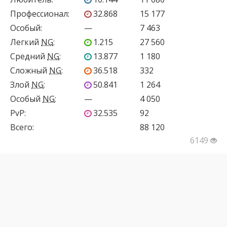
Профессионал
:
32.868
15 177
Особый
:
—
7 463
Легкий
NG
:
1.215
27 560
Средний
NG
:
13.877
1 180
Сложный
NG
:
36.518
332
Злой
NG
:
50.841
1 264
Особый
NG
:
—
4 050
PvP
:
32.535
92
Всего:
88 120
6149