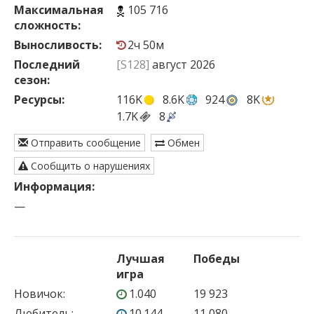
Максимальная
105 716
сложность:
Выносливость:
2ч 50м
Последний
[S128]
август 2026
сезон:
Ресурсы:
116K
8.6K
924
8K
1.7K
8
Отправить сообщение
Обмен
Сообщить о нарушениях
Информация:
—
Лучшая
Победы
игра
Новичок
:
1.040
19 923
Любитель
:
10.144
11 080