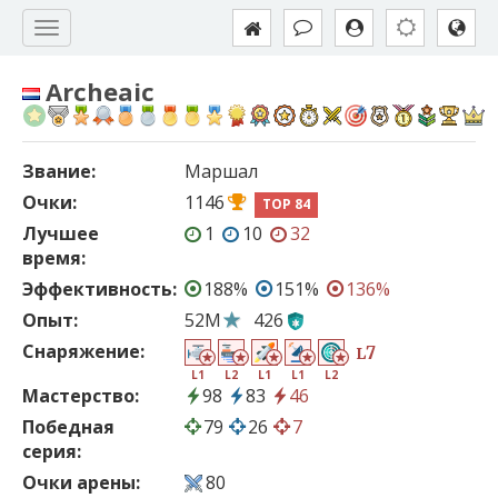
Archeaic
Звание:
Маршал
Очки:
1146
TOP 84
Лучшее
1
10
32
время:
Эффективность:
188%
151%
136%
Опыт:
52M
426
Снаряжение:
7
L
L1
L2
L1
L1
L2
Мастерство:
98
83
46
Победная
79
26
7
серия:
Очки арены:
80