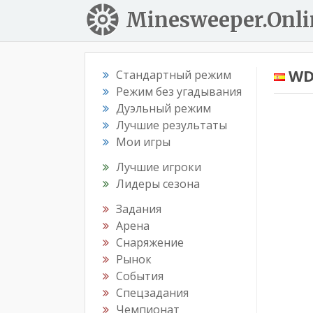
Minesweeper.Onli
WD
Стандартный режим
Режим без угадывания
Дуэльный режим
Лучшие результаты
Мои игры
Лучшие игроки
Лидеры сезона
Задания
Арена
Снаряжение
Рынок
События
Спецзадания
Чемпионат