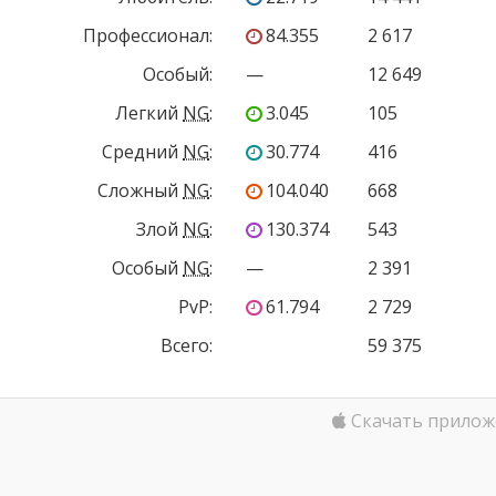
Профессионал
:
84.355
2 617
Особый
:
—
12 649
Легкий
NG
:
3.045
105
Средний
NG
:
30.774
416
Сложный
NG
:
104.040
668
Злой
NG
:
130.374
543
Особый
NG
:
—
2 391
PvP
:
61.794
2 729
Всего:
59 375
Скачать прилож