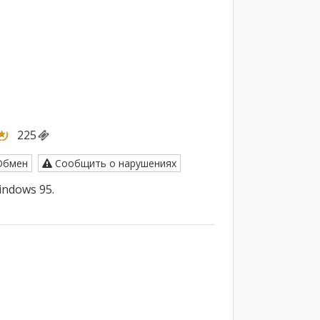
225
бмен
Сообщить о нарушениях
indows 95.