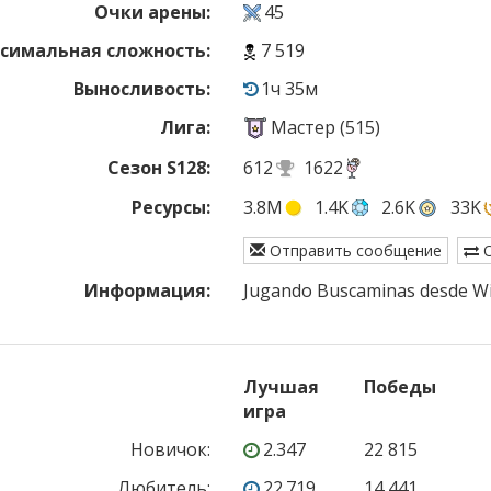
Очки арены:
45
симальная сложность:
7 519
Выносливость:
1ч 35м
Лига:
Мастер (515)
Сезон S128:
612
1622
Ресурсы:
3.8M
1.4K
2.6K
33K
Отправить сообщение
О
Информация:
Jugando Buscaminas desde W
Лучшая
Победы
игра
Новичок
:
2.347
22 815
Любитель
:
22.719
14 441