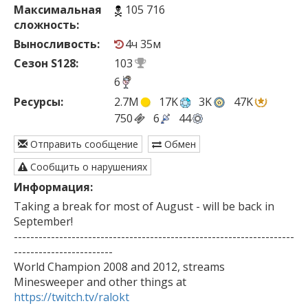
Максимальная
105 716
сложность:
Выносливость:
4ч 35м
Сезон S128:
103
6
Ресурсы:
2.7M
17K
3K
47K
750
6
44
Отправить сообщение
Обмен
Сообщить о нарушениях
Информация:
Taking a break for most of August - will be back in 
September!

--------------------------------------------------------------------
------------------------

World Champion 2008 and 2012, streams 
Minesweeper and other things at 
https://twitch.tv/ralokt