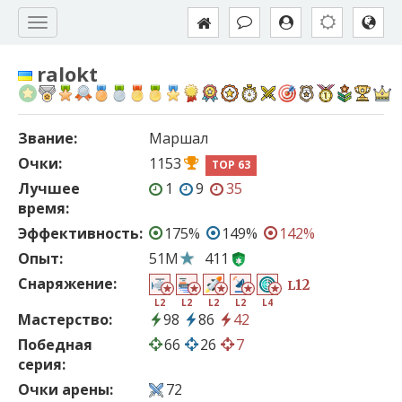
ralokt
Звание:
Маршал
Очки:
1153
TOP 63
Лучшее
1
9
35
время:
Эффективность:
175%
149%
142%
Опыт:
51M
411
Снаряжение:
12
L
L2
L2
L2
L2
L4
Мастерство:
98
86
42
Победная
66
26
7
серия:
Очки арены:
72