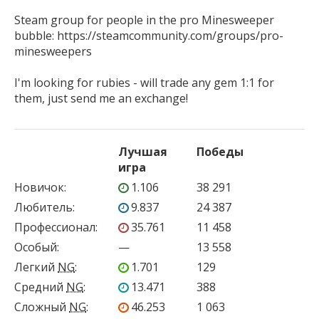
Steam group for people in the pro Minesweeper 
bubble: https://steamcommunity.com/groups/pro-
minesweepers

I'm looking for rubies - will trade any gem 1:1 for 
them, just send me an exchange!
Лучшая
Победы
игра
Новичок
:
1.106
38 291
Любитель
:
9.837
24 387
Профессионал
:
35.761
11 458
Особый
:
—
13 558
Легкий
NG
:
1.701
129
Средний
NG
:
13.471
388
Сложный
NG
:
46.253
1 063