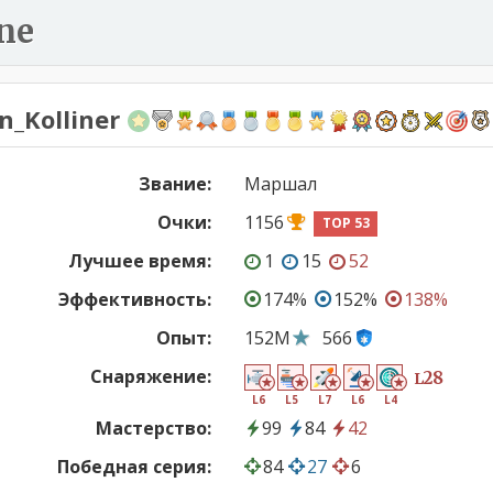
ne
n_Kolliner
Звание:
Маршал
Очки:
1156
TOP 53
Лучшее время:
1
15
52
Эффективность:
174%
152%
138%
Опыт:
152M
566
Снаряжение:
28
L
L6
L5
L7
L6
L4
Мастерство:
99
84
42
Победная серия:
84
27
6