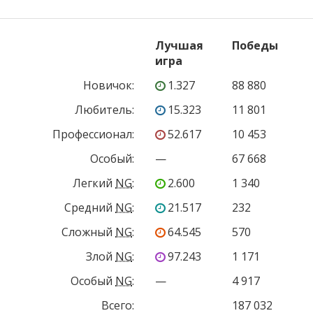
Лучшая
Победы
игра
Новичок
:
1.327
88 880
Любитель
:
15.323
11 801
Профессионал
:
52.617
10 453
Особый
:
—
67 668
Легкий
NG
:
2.600
1 340
Средний
NG
:
21.517
232
Сложный
NG
:
64.545
570
Злой
NG
:
97.243
1 171
Особый
NG
:
—
4 917
Всего:
187 032