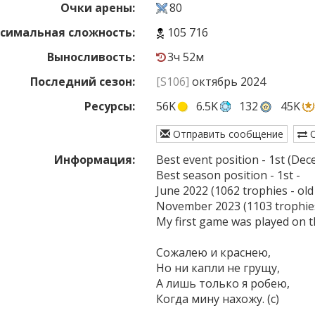
Очки арены:
80
симальная сложность:
105 716
Выносливость:
3ч 52м
Последний сезон:
[S106]
октябрь 2024
Ресурсы:
56K
6.5K
132
45K
Отправить сообщение
О
Информация:
Best event position - 1st (De
Best season position - 1st -

June 2022 (1062 trophies - old 
November 2023 (1103 trophies
My first game was played on t
Сожалею и краснею,

Но ни капли не грущу,

А лишь только я робею,

Когда мину нахожу. (с)