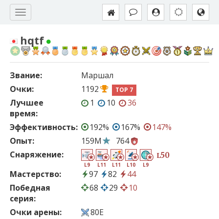
hqtf
Звание:
Маршал
Очки:
1192
TOP 7
Лучшее
1
10
36
время:
Эффективность:
192%
167%
147%
Опыт:
159M
764
Снаряжение:
50
L
L9
L11
L11
L10
L9
Мастерство:
97
82
44
Победная
68
29
10
серия:
Очки арены:
80E