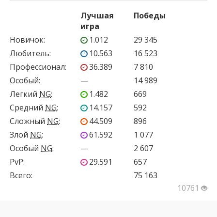
Лучшая
Победы
игра
Новичок
:
1.012
29 345
Любитель
:
10.563
16 523
Профессионал
:
36.389
7 810
Особый
:
—
14 989
Легкий
NG
:
1.482
669
Средний
NG
:
14.157
592
Сложный
NG
:
44.509
896
Злой
NG
:
61.592
1 077
Особый
NG
:
—
2 607
PvP
:
29.591
657
Всего:
75 163
10761