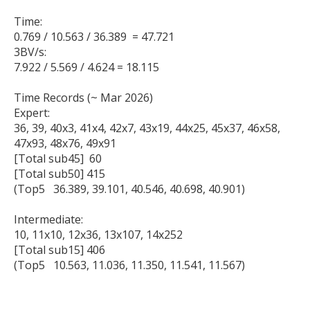
Time:

0.769 / 10.563 / 36.389  = 47.721

3BV/s:

7.922 / 5.569 / 4.624 = 18.115

Time Records (~ Mar 2026)

Expert: 

36, 39, 40x3, 41x4, 42x7, 43x19, 44x25, 45x37, 46x58, 
47x93, 48x76, 49x91 

[Total sub45]  60

[Total sub50] 415

(Top5   36.389, 39.101, 40.546, 40.698, 40.901)

Intermediate:

10, 11x10, 12x36, 13x107, 14x252 

[Total sub15] 406
