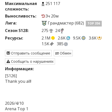
Максимальная
251 117
сложность:
Выносливость:
3ч 20м
Лига:
Грандмастер (682)
TOP 356
Сезон S128:
275
24
Ресурсы:
2.1M
2.6K
9.5K
3.6K
1.5K
385
Отправить сообщение
Обмен
Сообщить о нарушениях
Информация:
[S126]

Thank you all!

2026/4/10

Arena Top 1
