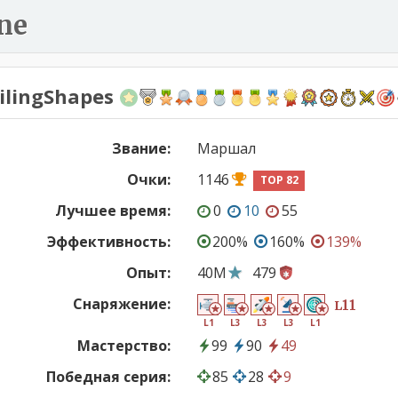
ne
ilingShapes
Звание:
Маршал
Очки:
1146
TOP 82
Лучшее время:
0
10
55
Эффективность:
200%
160%
139%
Опыт:
40M
479
Снаряжение:
11
L
L1
L3
L3
L3
L1
Мастерство:
99
90
49
Победная серия:
85
28
9