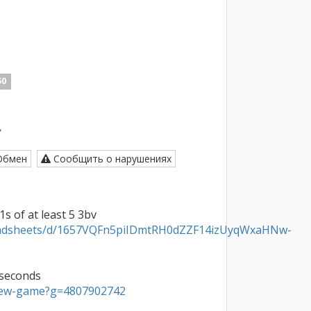
50
бмен
Сообщить о нарушениях
readsheets/d/1657VQFn5piIDmtRH0dZZF14izUyqWxaHNw-
/new-game?g=4807902742