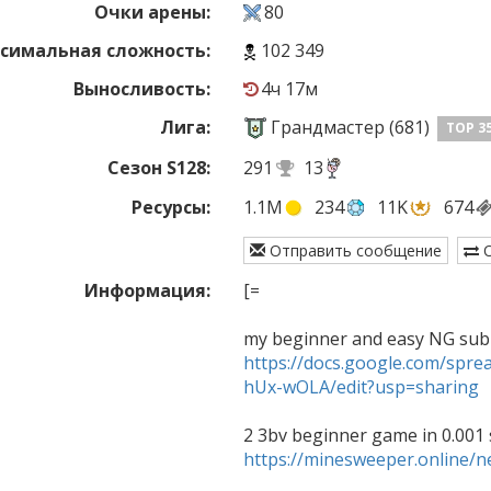
Очки арены:
80
симальная сложность:
102 349
Выносливость:
4ч 17м
Лига:
Грандмастер (681)
TOP 3
Сезон S128:
291
13
Ресурсы:
1.1M
234
11K
674
Отправить сообщение
О
Информация:
[=

https://docs.google.com/sp
hUx-wOLA/edit?usp=sharing
https://minesweeper.online