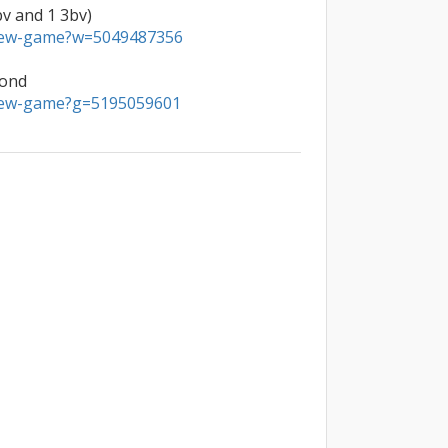
/new-game?w=5049487356
/new-game?g=5195059601