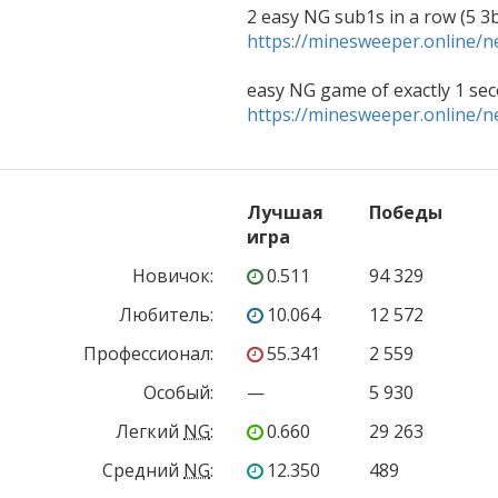
https://minesweeper.online
https://minesweeper.online
Лучшая
Победы
игра
Новичок
:
0.511
94 329
Любитель
:
10.064
12 572
Профессионал
:
55.341
2 559
Особый
:
—
5 930
Легкий
NG
:
0.660
29 263
Средний
NG
:
12.350
489