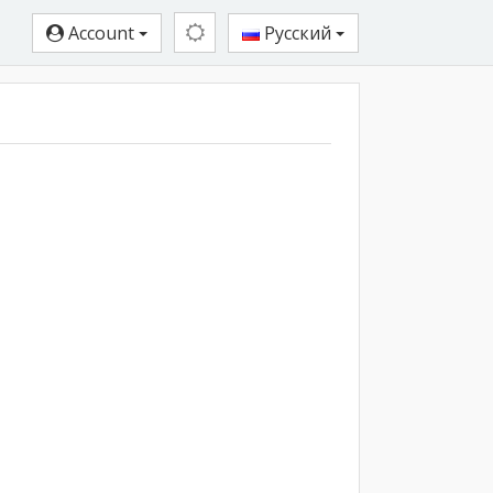
Account
Русский