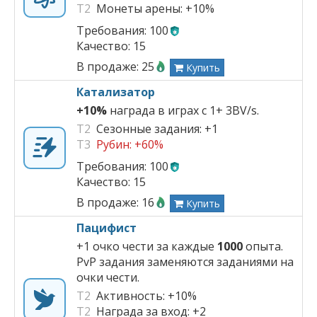
T2
Монеты арены:
+10%
Требования: 100
Качество: 15
В продаже: 25
Купить
Катализатор
+10%
награда в играх с 1+ 3BV/s.
T2
Сезонные задания:
+1
T3
Рубин:
+60%
Требования: 100
Качество: 15
В продаже: 16
Купить
Пацифист
+1 очко чести за каждые
1000
опыта.
PvP задания заменяются заданиями на
очки чести.
T2
Активность:
+10%
T2
Награда за вход:
+2