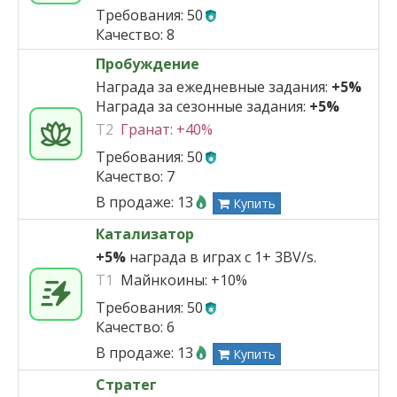
Требования: 50
Качество: 8
Пробуждение
Награда за ежедневные задания:
+5%
Награда за сезонные задания:
+5%
T2
Гранат:
+40%
Требования: 50
Качество: 7
В продаже: 13
Купить
Катализатор
+5%
награда в играх с 1+ 3BV/s.
T1
Майнкоины:
+10%
Требования: 50
Качество: 6
В продаже: 13
Купить
Стратег