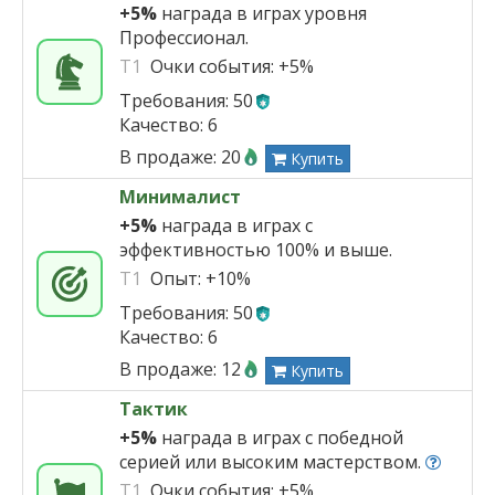
+5%
награда в играх уровня
Профессионал.
T1
Очки события:
+5%
Требования: 50
Качество: 6
В продаже: 20
Купить
Минималист
+5%
награда в играх с
эффективностью 100% и выше.
T1
Опыт:
+10%
Требования: 50
Качество: 6
В продаже: 12
Купить
Тактик
+5%
награда в играх с победной
серией или высоким мастерством.
T1
Очки события:
+5%