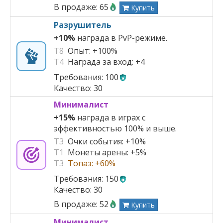
В продаже: 65
Купить
Разрушитель
+10%
награда в PvP-режиме.
T8
Опыт:
+100%
T4
Награда за вход:
+4
Требования: 100
Качество: 30
Минималист
+15%
награда в играх с
эффективностью 100% и выше.
T3
Очки события:
+10%
T1
Монеты арены:
+5%
T3
Топаз:
+60%
Требования: 150
Качество: 30
В продаже: 52
Купить
Минималист