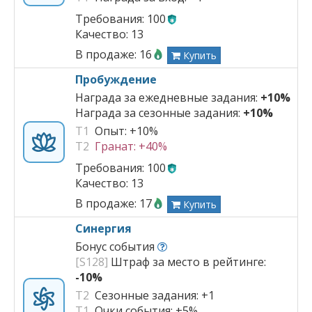
Требования: 100
Качество: 13
В продаже: 16
Купить
Пробуждение
Награда за ежедневные задания:
+10%
Награда за сезонные задания:
+10%
T1
Опыт:
+10%
T2
Гранат:
+40%
Требования: 100
Качество: 13
В продаже: 17
Купить
Синергия
Бонус события
[S128]
Штраф за место в рейтинге:
-10%
T2
Сезонные задания:
+1
T1
Очки события:
+5%