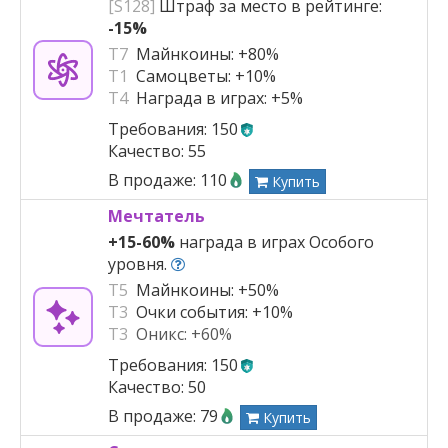
[S128]
Штраф за место в рейтинге:
-15%
T7
Майнкоины:
+80%
T1
Самоцветы:
+10%
T4
Награда в играх:
+5%
Требования: 150
Качество: 55
В продаже: 110
Купить
Мечтатель
+15
-
60%
награда в играх Особого
уровня.
T5
Майнкоины:
+50%
T3
Очки события:
+10%
T3
Оникс:
+60%
Требования: 150
Качество: 50
В продаже: 79
Купить