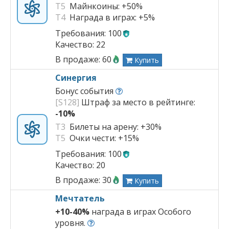
T5
Майнкоины:
+50%
T4
Награда в играх:
+5%
Требования: 100
Качество: 22
В продаже: 60
Купить
Синергия
Бонус события
[S128]
Штраф за место в рейтинге:
-10%
T3
Билеты на арену:
+30%
T5
Очки чести:
+15%
Требования: 100
Качество: 20
В продаже: 30
Купить
Мечтатель
+10
-
40%
награда в играх Особого
уровня.