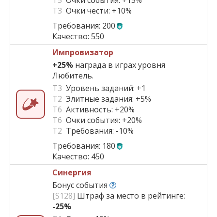
T5
Очки события:
+15%
T3
Очки чести:
+10%
Требования: 200
Качество: 550
Импровизатор
+25%
награда в играх уровня
Любитель.
T3
Уровень заданий:
+1
T2
Элитные задания:
+5%
T6
Активность:
+20%
T6
Очки события:
+20%
T2
Требования:
-10%
Требования: 180
Качество: 450
Синергия
Бонус события
[S128]
Штраф за место в рейтинге:
-25%