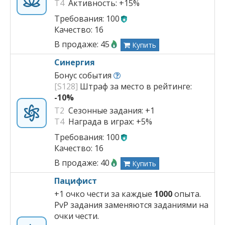
T4
Активность:
+15%
Требования: 100
Качество: 16
В продаже: 45
Купить
Синергия
Бонус события
[S128]
Штраф за место в рейтинге:
-10%
T2
Сезонные задания:
+1
T4
Награда в играх:
+5%
Требования: 100
Качество: 16
В продаже: 40
Купить
Пацифист
+1 очко чести за каждые
1000
опыта.
PvP задания заменяются заданиями на
очки чести.