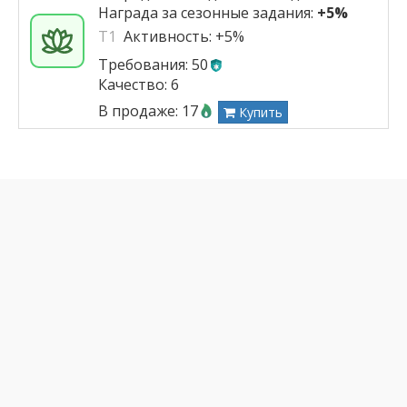
Награда за сезонные задания:
+5%
T1
Активность:
+5%
Требования: 50
Качество: 6
В продаже: 17
Купить