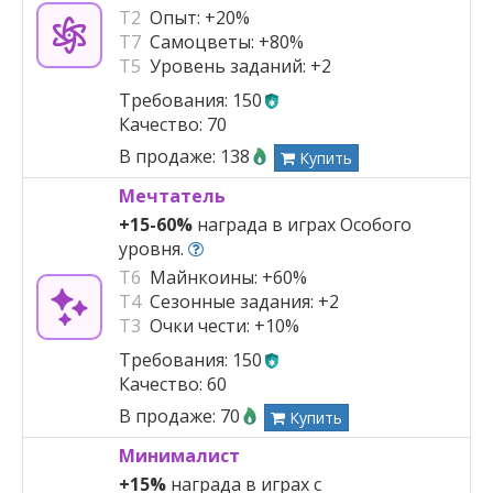
T2
Опыт:
+20%
T7
Самоцветы:
+80%
T5
Уровень заданий:
+2
Требования: 150
Качество: 70
В продаже: 138
Купить
Мечтатель
+15
-
60%
награда в играх Особого
уровня.
T6
Майнкоины:
+60%
T4
Сезонные задания:
+2
T3
Очки чести:
+10%
Требования: 150
Качество: 60
В продаже: 70
Купить
Минималист
+15%
награда в играх с