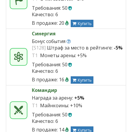
Требования: 50
Качество: 6
В продаже: 20
Купить
Синергия
Бонус события
[S128]
Штраф за место в рейтинге:
-5%
T1
Монеты арены:
+5%
Требования: 50
Качество: 6
В продаже: 16
Купить
Командир
Награда за арену:
+5%
T1
Майнкоины:
+10%
Требования: 50
Качество: 6
В продаже: 14
Купить