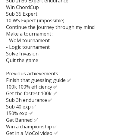
Sub 2h30 Expert endurance

Win ChordCup

Sub 35 Expert

10 WS Expert (impossible)

Continue the journey through my mind

Make a tournament :

- WoM tournament 

- Logic tournament

Solve Invasion

Quit the game

Previous achievements :

Finish that guessing guide ✅

100k 100% efficiency ✅

Get the fastest 100k ✅

Sub 3h endurance ✅

Sub 40 exp ✅

150% exp ✅

Get Banned ✅

Win a championship ✅

Get in a MoCol video ✅
