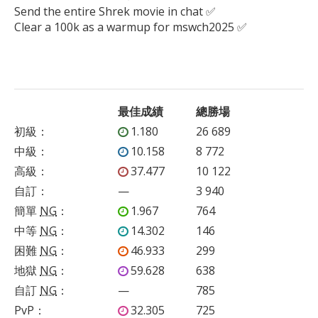
Send the entire Shrek movie in chat ✅

Clear a 100k as a warmup for mswch2025 ✅

最佳成績
總勝場
初級
：
1.180
26 689
中級
：
10.158
8 772
高級
：
37.477
10 122
自訂
：
—
3 940
簡單
NG
：
1.967
764
中等
NG
：
14.302
146
困難
NG
：
46.933
299
地獄
NG
：
59.628
638
自訂
NG
：
—
785
PvP
：
32.305
725