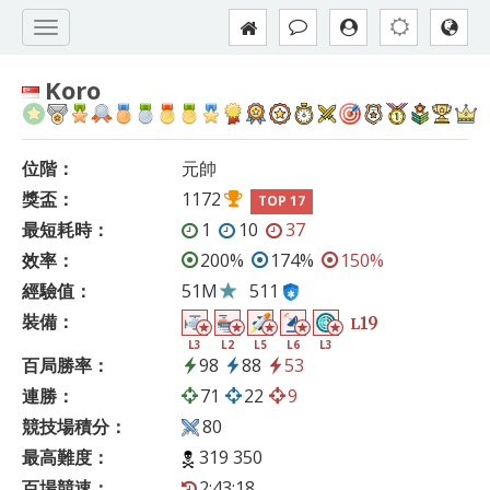
Koro
位階：
元帥
獎盃：
1172
TOP 17
最短耗時：
1
10
37
效率：
200%
174%
150%
經驗值：
51M
511
裝備：
19
L
L3
L2
L5
L6
L3
百局勝率：
98
88
53
連勝：
71
22
9
競技場積分：
80
最高難度：
319 350
百場競速：
2:43:18