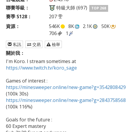
聯賽等級：
特級大師 (697)
TOP 268
賽季 S128：
207
資源：
546K
8K
2.1K
50K
706
1
私訊
交易
檢舉
關於我：
I'm Koro. I stream sometimes at 
https://www.twitch.tv/koro_sage
https://minesweeper.online/new-game?g=3542808429
https://minesweeper.online/new-game?g=2843758568

(100k 116%)

Goals for the future :

60 Expert mastery
