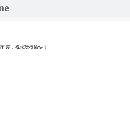
ne
戲難度，祝您玩得愉快！